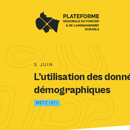
»
»
ACCUEIL
FORMATIONS
L’UTILISATION
DES DONNÉES DÉMOGRAPHIQUES
3 JUIN
L’utilisation des donn
démographiques
METZ (57)