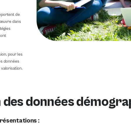
pportent de
l’œuvre dans
atégies
sont
ion, pour les
les données
alorisation.
ion des données démogr
résentations :