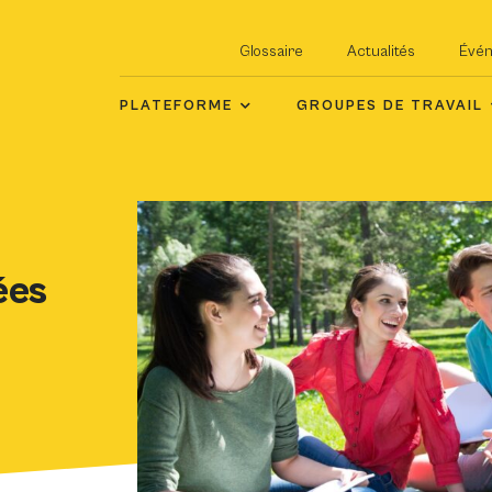
Glossaire
Actualités
Évé
PLATEFORME
GROUPES DE TRAVAIL
ées