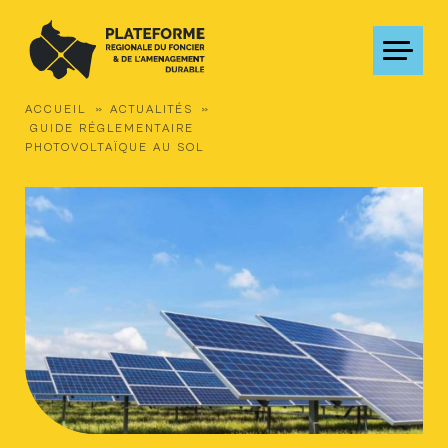
»
»
ACCUEIL
ACTUALITÉS
GUIDE RÉGLEMENTAIRE
PLATEFO
PHOTOVOLTAÏQUE AU SOL
Présentation de l
Partenaires
SRADDET Grand E
Portrait foncier 
Les friches en Gra