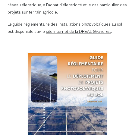
Plénières
réseau électrique, à l’achat d’électricité et le cas particulier des
Séminaires
projets sur terrain agricole.
Formations et sens
Le guide réglementaire des installations photovoltaïques au sol
est disponible sur le
site internet de la DREAL Grand Est
.
RESSO
GLOS
ACTUA
ÉVÉNE
CON