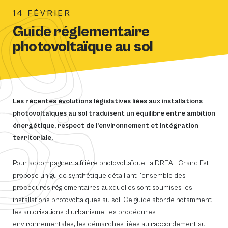
GROUPES
14 FÉVRIER
Guide réglementaire
TRAVAIL
photovoltaïque au sol
Groupe de travail 
Groupe de travail 
Les récentes évolutions législatives liées aux installations
économique (ZAE)
photovoltaïques au sol traduisent un équilibre entre ambition
énergétique, respect de l’environnement et intégration
Groupe de travail
territoriale.
Groupe de travail 
Pour accompagner la filière photovoltaïque, la DREAL Grand Est
propose un guide synthétique détaillant l’ensemble des
ACTIONS
procédures réglementaires auxquelles sont soumises les
installations photovoltaïques au sol. Ce guide aborde notamment
les autorisations d’urbanisme, les procédures
environnementales, les démarches liées au raccordement au